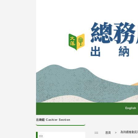
跳
到
主
要
內
容
區
塊
English
出納組 Cashier Section
:::
首頁
:::