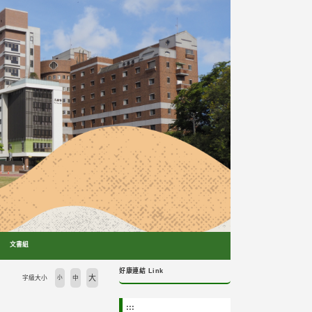
文書組
好康連結 Link
大
字級大小
小
中
:::